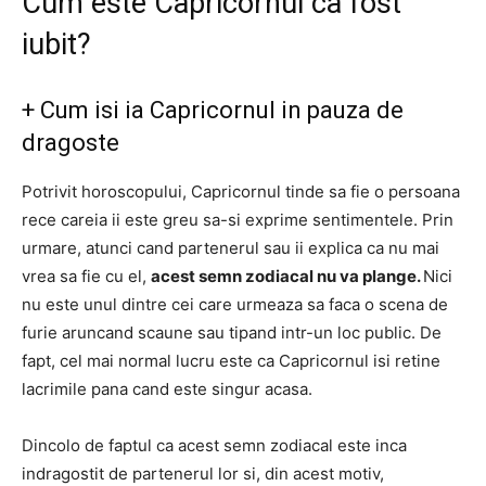
Cum este Capricornul ca fost
iubit?
+
Cum isi ia Capricornul in pauza de
dragoste
Potrivit horoscopului, Capricornul tinde sa fie o persoana
rece careia ii este greu sa-si exprime sentimentele.
Prin
urmare, atunci cand partenerul sau ii explica ca nu mai
vrea sa fie cu el,
acest semn zodiacal nu va plange.
Nici
nu este unul dintre cei care urmeaza sa faca o scena de
furie aruncand scaune sau tipand intr-un loc public.
De
fapt, cel mai normal lucru este ca Capricornul isi retine
lacrimile pana cand este singur acasa.
Dincolo de faptul ca acest semn zodiacal este inca
indragostit de partenerul lor si, din acest motiv,