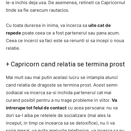
le-a inchis deja usa.
De asemenea, retineti ca Capricornul
tinde sa fie oarecum rautacios.
Cu toata durerea in inima, va incerca sa
uite cat de
repede
poate ceea ce a fost partenerul sau pana acum.
Ceea ce incerci sa faci este sa renunti si sa incepi o noua
relatie.
+
Capricorn cand relatia se termina prost
Mai mult sau mai putin acelasi lucru se intampla atunci
cand relatia de dragoste se termina prost.
Acest semn
zodiacal va incerca sa-si inchida partenerul cat mai
curand posibil pentru a nu trage probleme in viitor.
Va
intrerupe tot felul de contact
cu acea persoana: nu va
dori sa-l aiba pe retelele de socializare (mai ales la
inceput, in timp ce incearca sa se detoxifice), nu ii va
scrie mesaj, va evita apelurile telefonice, va incerca sa nu