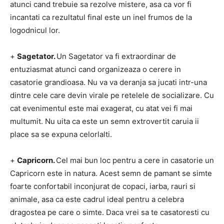
atunci cand trebuie sa rezolve mistere, asa ca vor fi
incantati ca rezultatul final este un inel frumos de la
logodnicul lor.
+
Sagetator.
Un Sagetator va fi extraordinar de
entuziasmat atunci cand organizeaza o cerere in
casatorie grandioasa.
Nu va va deranja sa jucati intr-una
dintre cele care devin virale pe retelele de socializare.
Cu
cat evenimentul este mai exagerat, cu atat vei fi mai
multumit.
Nu uita ca este un semn extrovertit caruia ii
place sa se expuna celorlalti.
+
Capricorn.
Cel mai bun loc pentru a cere in casatorie un
Capricorn este in natura.
Acest semn de pamant se simte
foarte confortabil inconjurat de copaci, iarba, rauri si
animale, asa ca este cadrul ideal pentru a celebra
dragostea pe care o simte.
Daca vrei sa te casatoresti cu