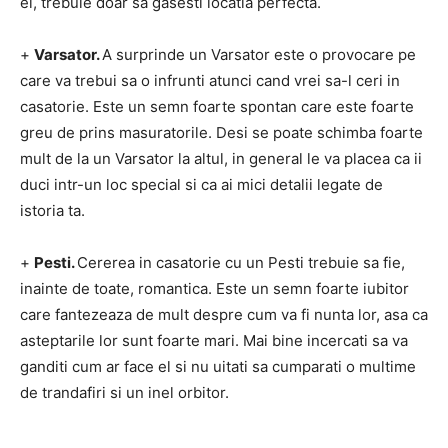
el, trebuie doar sa gasesti locatia perfecta.
+
Varsator.
A surprinde un Varsator este o provocare pe
care va trebui sa o infrunti atunci cand vrei sa-l ceri in
casatorie.
Este un semn foarte spontan care este foarte
greu de prins masuratorile.
Desi se poate schimba foarte
mult de la un Varsator la altul, in general le va placea ca ii
duci intr-un loc special si ca ai mici detalii legate de
istoria ta.
+
Pesti.
Cererea in casatorie cu un Pesti trebuie sa fie,
inainte de toate, romantica.
Este un semn foarte iubitor
care fantezeaza de mult despre cum va fi nunta lor, asa ca
asteptarile lor sunt foarte mari.
Mai bine incercati sa va
ganditi cum ar face el si nu uitati sa cumparati o multime
de trandafiri si un inel orbitor.