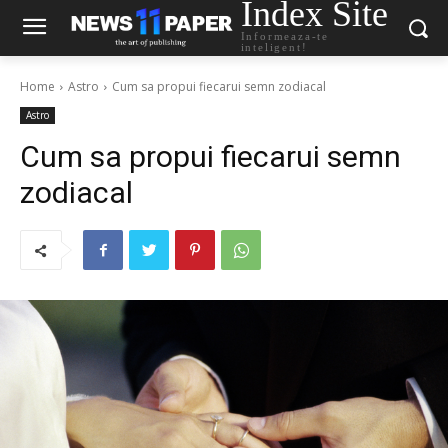
Index Site
Informeaza-te
inteligent!
Home
Astro
Cum sa propui fiecarui semn zodiacal
Astro
Cum sa propui fiecarui semn
zodiacal