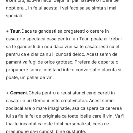
exemplu, adu-le micul dejun in pat, lasa-le o floare pe
noptiera… In felul acesta ii vei face sa se simta si mai
speciali.
+
Taur.
Daca te gandesti sa pregatesti o cerere in
casatorie spectaculoasa pentru un Taur, poate ar trebui
sa te gandesti din nou daca vrei sa te casatoresti cu el,
pentru ca e clar ca nu il cunosti deloc.
Acest semn de
pamant va fugi de orice grotesc.
Prefera de departe o
propunere sobra constand intr-o conversatie placuta si,
poate, un pahar de vin.
+
Gemeni.
Cheia pentru a reusi atunci cand cereti in
casatorie un Gemeni este creativitatea.
Acest semn
zodiacal are o mare imaginatie, asa ca spera ca cererea
lui sa fie la fel de originala ca toate ideile care ii vin.
Va fi
foarte incantat ca este total personalizat, ceea ce
presupune sa-i cunosti bine gusturile.