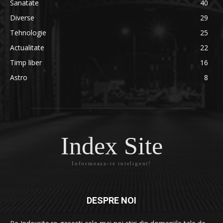
Sanatate
40
Diverse
29
Tehnologie
25
Actualitate
22
Timp liber
16
Astro
8
Index Site
Informeaza-te inteligent!
DESPRE NOI