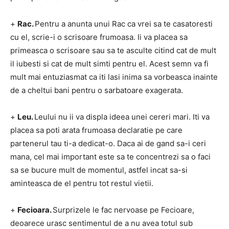
+
Rac.
Pentru a anunta unui Rac ca vrei sa te casatoresti
cu el, scrie-i o scrisoare frumoasa.
Ii va placea sa
primeasca o scrisoare sau sa te asculte citind cat de mult
il iubesti si cat de mult simti pentru el.
Acest semn va fi
mult mai entuziasmat ca iti lasi inima sa vorbeasca inainte
de a cheltui bani pentru o sarbatoare exagerata.
+
Leu.
Leului nu ii va displa ideea unei cereri mari.
Iti va
placea sa poti arata frumoasa declaratie pe care
partenerul tau ti-a dedicat-o.
Daca ai de gand sa-i ceri
mana, cel mai important este sa te concentrezi sa o faci
sa se bucure mult de momentul, astfel incat sa-si
aminteasca de el pentru tot restul vietii.
+
Fecioara.
Surprizele le fac nervoase pe Fecioare,
deoarece urasc sentimentul de a nu avea totul sub