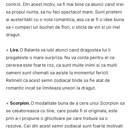
control.
Din acest motiv, va fi mai bine ca atunci cand vrei
sa propui nunta, sa nu faci spectacol mare.
Sunt prieteni
ai austeritatii cu o nota romantica, asa ca ar fi o idee buna
sa-i cumperi un buchet de flori, o sticla de vin si un inel
dragut.
+
Lira.
O Balanta va iubi atunci cand dragostea lui ii
pregateste o mare surpriza.
Nu va conta pentru el ca
cererea este foarte roz, ca sunt multe inimi si ca multi
oameni sunt chemati sa asiste la momentul fericit.
Retineti ca acest semn zodiacal tinde sa fie atat de
romantic incat se limiteaza uneori la dragut.
+
Scorpion.
O modalitate buna de a cere unui Scorpion sa
se casatoreasca cu tine, care poate fi si originala, este
prin a-i propune o ghicitoare pe care trebuie sa o
rezolve.
Cei din acest semn zodiacal sunt foarte motivati