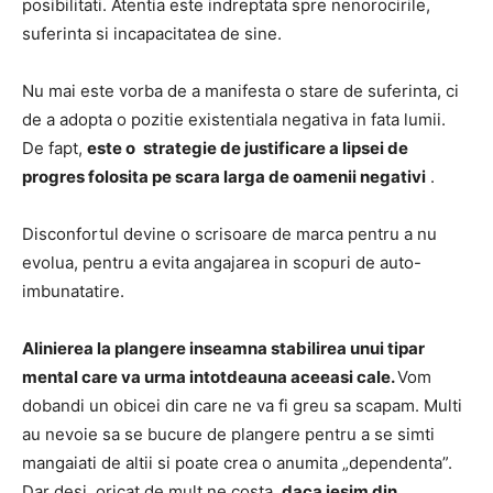
posibilitati.
Atentia este indreptata spre nenorocirile,
suferinta si incapacitatea de sine.
Nu mai este vorba de a manifesta o stare de suferinta, ci
de a adopta o pozitie existentiala negativa in fata lumii.
De fapt,
este o
strategie de justificare a lipsei de
progres folosita pe scara larga de oamenii negativi
.
Disconfortul devine o scrisoare de marca pentru a nu
evolua, pentru a evita angajarea in scopuri de auto-
imbunatatire.
Alinierea la plangere inseamna stabilirea unui tipar
mental care va urma intotdeauna aceeasi cale.
Vom
dobandi un obicei din care ne va fi greu sa scapam.
Multi
au nevoie sa se bucure de plangere pentru a se simti
mangaiati de altii si poate crea o anumita „dependenta”.
Dar desi, oricat de mult ne costa,
daca iesim din