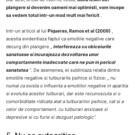
plangere si devenim oameni mai optimisti, vom incepe
sa vedem totul intr-un mod mult mai fericit
.
Intr-un articol al lui
Piqueras, Ramos et al (2009)
,
acestia evidentiaza faptul ca emotiile negative care
decurg din plangere „
interfereaza cu obiceiurile
sanatoase si incurajeaza dezvoltarea unor
comportamente inadecvate care ne pun in pericol
sanatatea
”.
De asemenea, ei subliniaza relatia dintre
emotiile negative si tulburarile psihice si fizice: „
nu
numai ca exista o influenta a emotiilor negative in aparitia
si evolutia acestor tulburari, dar este recunoscuta si o
comorbiditate ridicata atat a tulburarilor psihice, cat si a
celor de comportament. cu tulburari anxioase si
depresive si cu furie si dezgust patologic”.