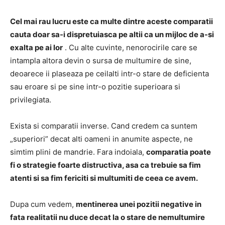
Cel mai rau lucru este ca multe dintre aceste comparatii
cauta doar sa-i dispretuiasca pe altii ca un mijloc de a-si
exalta pe ai lor
.
Cu alte cuvinte, nenorocirile care se
intampla altora devin o sursa de multumire de sine,
deoarece ii plaseaza pe ceilalti intr-o stare de deficienta
sau eroare si pe sine intr-o pozitie superioara si
privilegiata.
Exista si comparatii inverse.
Cand credem ca suntem
„superiori” decat alti oameni in anumite aspecte, ne
simtim plini de mandrie.
Fara indoiala,
comparatia poate
fi o strategie foarte distructiva, asa ca trebuie sa fim
atenti si sa fim fericiti si multumiti de ceea ce avem.
Dupa cum vedem,
mentinerea unei pozitii negative in
fata realitatii nu duce decat la o stare de nemultumire