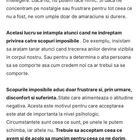
intelegere.
Daca nu, nu putem face nimic.
Si daca ne
concentram pe nostalgie sau frustrare pentru tot ceea ce
nu a fost, ne vom umple doar de amaraciune si durere.
Acelasi lucru se intampla atunci cand ne indreptam
privirea catre scopuri
imposibile
.
De exemplu, insistam
sa aratam tanar atunci cand trecerea anilor devine vizibila
in corpul nostru.
Sau pentru a determina o alta persoana
sa se comporte asa cum credem noi ca ar trebui sa se
comporte.
Scopurile imposibile aduc doar frustrare si, prin urmare,
disconfort si suferinta.
State care alimenteaza o atitudine
negativa.
Acesta este motivul pentru care acceptarea
este atat de importanta la nivel psihologic.
Circumstantele sunt ceea ce sunt, pe unele le putem
schimba, iar altele nu.
Trebuie sa acceptam ceea ce
avem si de acolo sa muncim pentru ceea ce ne dorim,