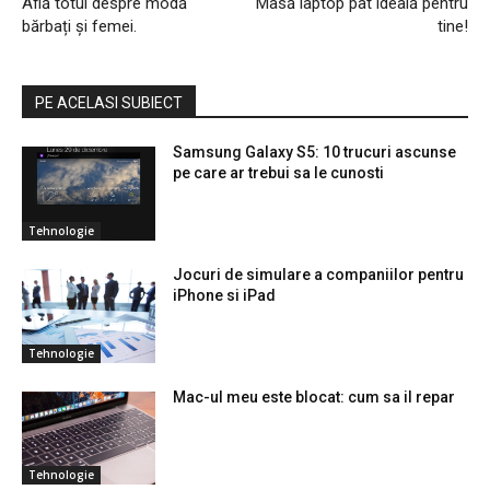
Află totul despre modă
Masă laptop pat ideală pentru
bărbați și femei.
tine!
PE ACELASI SUBIECT
Samsung Galaxy S5: 10 trucuri ascunse
pe care ar trebui sa le cunosti
Tehnologie
Jocuri de simulare a companiilor pentru
iPhone si iPad
Tehnologie
Mac-ul meu este blocat: cum sa il repar
Tehnologie