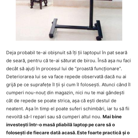
Deja probabil te-ai obișnuit să îți ții laptopul în pat seară
de seară, pentru că te-ai săturat de birou. Însă așa nu faci
decât să ajuți în procesul lui de ”proastă funcționare”.
Deteriorarea lui se va face repede observată dacă nu ai
grijă pe ce suprafețe îl ții și cum îl folosești. Atunci când îl
cumperi nou-nouț din magazin, nici nu te mai gândești
cât de repede se poate strica, așa că ești destul de
neatent. Așa în timp el poate suferi schimbări, iar tu să fii
nevoită să-l repari sau să cumperi altul nou.
Mai bine
investești într-o masă pliabilă laptop pe care să o
folosești de fiecare dată acasă. Este foarte practică și o