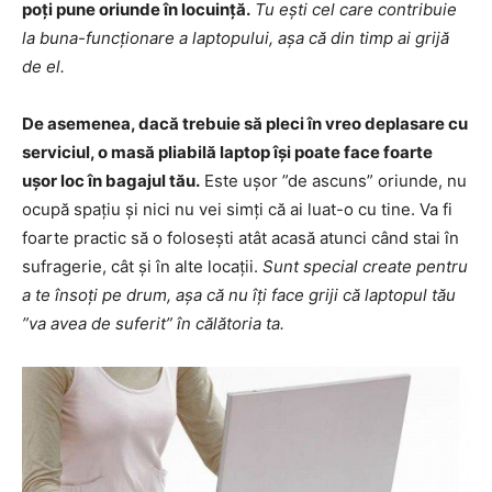
poți pune oriunde în locuință.
Tu ești cel care contribuie
la buna-funcționare a laptopului, așa că din timp ai grijă
de el.
De asemenea, dacă trebuie să pleci în vreo deplasare cu
serviciul, o masă pliabilă laptop își poate face foarte
ușor loc în bagajul tău.
Este ușor ”de ascuns” oriunde, nu
ocupă spațiu și nici nu vei simți că ai luat-o cu tine. Va fi
foarte practic să o folosești atât acasă atunci când stai în
sufragerie, cât și în alte locații.
Sunt special create pentru
a te însoți pe drum, așa că nu îți face griji că laptopul tău
”va avea de suferit” în călătoria ta.