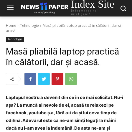
Index Site
Informeaza-te
inteligent!
Home
Tehnologie
Masă pliabilă laptop practică în călătorii, dar și
acasă.
Tehnologie
Masă pliabilă laptop practică
în călătorii, dar și acasă.
Laptopul nostru a devenit din ce în ce mai solicitat. Nu-i
așa? La muncă ai nevoie de el, acasă te relaxezi pe
facebook, youtube ș.a, fără a-i da și lui ceva timp de
odihnă. Adevărul este că ne-am simți legați la mâini
dacă nu l-am avea la îndemână. De asta ne-am și